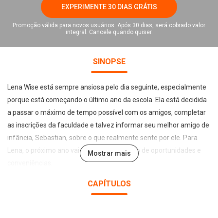
EXPERIMENTE 30 DIAS GRÁTIS
Promoção válida para novos usuários. Após 30 dias, será cobrado valor
integral. Cancele quando quiser.
SINOPSE
Lena Wise está sempre ansiosa pelo dia seguinte, especialmente
porque está começando o último ano da escola. Ela está decidida
a passar o máximo de tempo possível com os amigos, completar
as inscrições da faculdade e talvez informar seu melhor amigo de
infância, Sebastian, sobre o que realmente sente por ele. Para
Lena, o próximo ano vai ser épico — um ano de oportunidades e
Mostrar mais
conveniências.
CAPÍTULOS
Até que uma escolha, um instante… destrói tudo.
Agora Lena não está ansiosa pelo dia seguinte. Não quando o