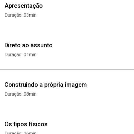
Apresentação
de forma correta.
Duração: 03min
Direto ao assunto
Duração: 01min
Construindo a própria imagem
Duração: 08min
Os tipos físicos
Duração: 16min