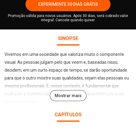
EXPERIMENTE 30 DIAS GRÁTIS
Promoção válida para novos usuários. Após 30 dias, será cobrado valor
integral. Cancele quando quiser.
SINOPSE
Vivemos em uma sociedade que valoriza muito o componente
visual. As pessoas julgam pelo que veem e, baseadas nisso,
decidem, em um curto espaço de tempo, se darão oportunidade
para que o outro mostre suas qualidades, sejam elas pessoais ou
mesmo profissionais. E, nesse contexto, é fundamental que
mulheres e homens saibam que imagem transmitem por suas
Mostrar mais
roupas e atitudes.
Se o caminho para o sucesso baseia-se numa comunicação
CAPÍTULOS
eficaz e na manipulação correta de uma série de regras sociais,
Imagem pessoal e etiqueta vai ajudá-lo a se destacar. Afinal, você
precisa ter certeza de que está transmitindo todas as mensagens