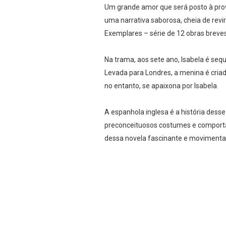
Um grande amor que será posto à prova 
uma narrativa saborosa, cheia de rev
Exemplares – série de 12 obras breve
Na trama, aos sete ano, Isabela é seq
Levada para Londres, a menina é cria
no entanto, se apaixona por Isabela.
A espanhola inglesa é a história dess
preconceituosos costumes e comportam
dessa novela fascinante e movimentad