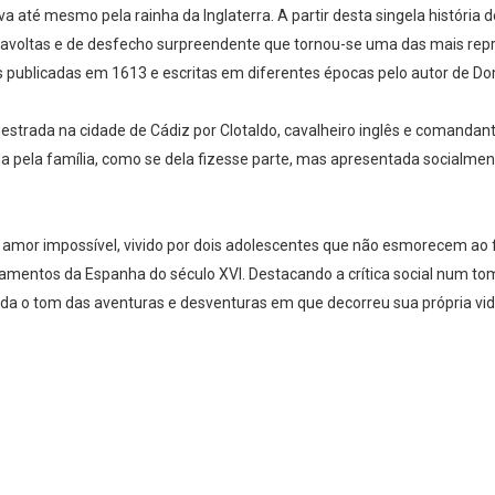
até mesmo pela rainha da Inglaterra. A partir desta singela história d
iravoltas e de desfecho surpreendente que tornou-se uma das mais repr
s publicadas em 1613 e escritas em diferentes épocas pelo autor de D
uestrada na cidade de Cádiz por Clotaldo, cavalheiro inglês e comandant
da pela família, como se dela fizesse parte, mas apresentada socialme
e amor impossível, vivido por dois adolescentes que não esmorecem ao 
entos da Espanha do século XVI. Destacando a crítica social num tom
a o tom das aventuras e desventuras em que decorreu sua própria vid
Whatsapp
Facebook
Twitter
E-mail