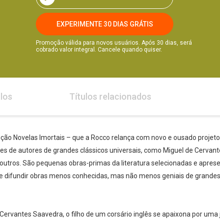
EXPERIMENTE 30 DIAS GRÁTIS
Promoção válida para novos usuários. Após 30 dias, será
cobrado valor integral. Cancele quando quiser.
los
Títulos relacionados
eção Novelas Imortais – que a Rocco relança com novo e ousado projeto
ves de autores de grandes clássicos universais, como Miguel de Cervante
outros. São pequenas obras-primas da literatura selecionadas e aprese
de difundir obras menos conhecidas, mas não menos geniais de grandes 
Cervantes Saavedra, o filho de um corsário inglês se apaixona por uma