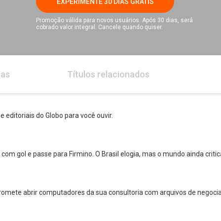
EXPERIMENTE 30 DIAS GRÁTIS
Promoção válida para novos usuários. Após 30 dias, será
cobrado valor integral. Cancele quando quiser.
ias
Títulos relacionados
 e editoriais do Globo para você ouvir.
om gol e passe para Firmino. O Brasil elogia, mas o mundo ainda critica
 promete abrir computadores da sua consultoria com arquivos de negoci