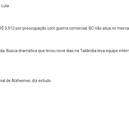
e Lula
 a R$ 3,912 por preocupação com guerra comercial. BC não atua no merc
. Busca dramática que levou nove dias na Tailândia leva equipe intern
al de Alzheimer, diz estudo
Whatsapp
Facebook
Twitter
E-mail