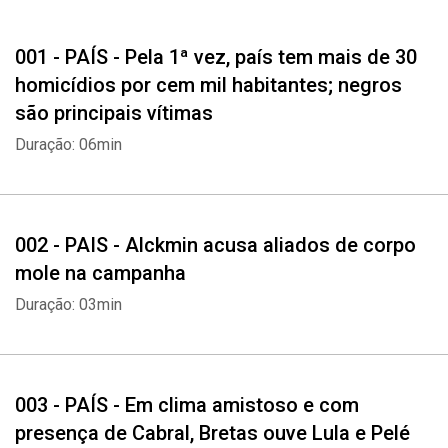
PAÍS
001 - PAÍS - Pela 1ª vez, país tem mais de 30
Em clima amistoso e com presença de Cabral, Bretas ouve Lula e
Pelé sobre compra de votos para a Rio-2016. Audiência teve
homicídios por cem mil habitantes; negros
piadas, revelações e encontro familiar do ex-governador
são principais vítimas
Duração: 06min
OPINIÃO
A obsessão dos políticos por subsídios
ECONOMIA
002 - PAIS - Alckmin acusa aliados de corpo
Distribuidoras criticam controle do diesel: ‘Venezuela começou
mole na campanha
assim’
Duração: 03min
SOCIEDADE
Sob ruidosas manifestações, Parlamento argentino começa hoje
a debater descriminalização do aborto
003 - PAÍS - Em clima amistoso e com
presença de Cabral, Bretas ouve Lula e Pelé