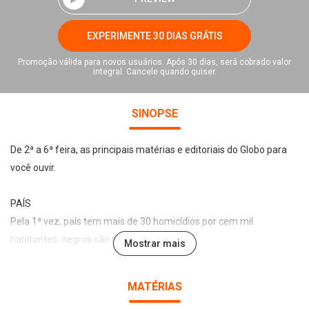
EXPERIMENTE 30 DIAS GRÁTIS
Promoção válida para novos usuários. Após 30 dias, será cobrado valor
integral. Cancele quando quiser.
SINOPSE
De 2ª a 6ª feira, as principais matérias e editoriais do Globo para
você ouvir.
PAÍS
Pela 1ª vez, país tem mais de 30 homicídios por cem mil
habitantes; negros são principais vítimas
Mostrar mais
PAÍS
MATÉRIAS
Alckmin acusa aliados de corpo mole na campanha