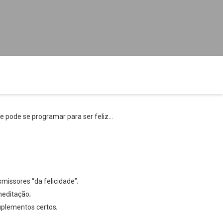
te pode se programar para ser feliz…
missores “da felicidade”;
meditação;
suplementos certos;