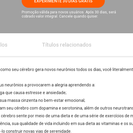
EXPERIMENTE 30 DIAS GRÁTIS
Promoção válida para novos usuários. Após 30 dias, será
cobrado valor integral. Cancele quando quiser.
los
Títulos relacionados
e, como seu cérebro gera novos neurônios todos os dias, você literalmen
eus neurônios a provocarem a alegria aprendendo a:
fuga que causa estresse e ansiedade;
e sua massa cinzenta no bem-estar emocional;
dam seu cérebro com dopamina e serotonina, além de outros neurotrans
 cérebro sente por meio de uma dieta e de uma série de exercícios de 
ência, sua qualidade de vida incluindo em sua dieta as vitaminas e os 
lo construir novas vias de serenidade.