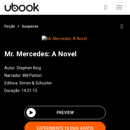
Toggl
navig
+
Ficção
Suspense
Mr. Mercedes: A Novel
Autor:
Stephen King
Narrador:
Will Patton
Editora:
Simon & Schuster
Duração: 14:21:15
PREVIEW
EXPERIMENTE 30 DIAS GRÁTIS