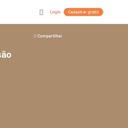
Login
Cadastrar grátis
+
Compartilhar
são