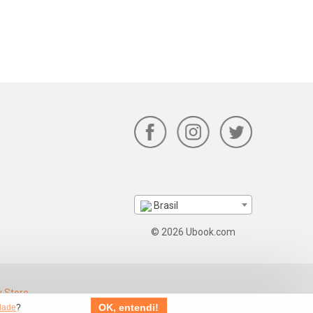
Brasil
© 2026 Ubook.com
OK, entendi!
idade
?