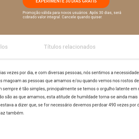
EXPERIMENTE 30 DIAS GRÁTIS
Promoção válida para novos usuários. Após 30 dias, será
cobrado valor integral. Cancele quando quiser.
los
Títulos relacionados
ias vezes por dia, e com diversas pessoas, nós sentimos a necessidade 
des magoam as pessoas que amamos e/ou quando vemos nos rostos des
 sempre é tão simples, principalmente se temos o orgulho latente em
 são as que amamos, esta atitude de humildade torna-se ainda mais d
estava a dizer que, se for necessário devemos perdoar 490 vezes por d
 faz também.