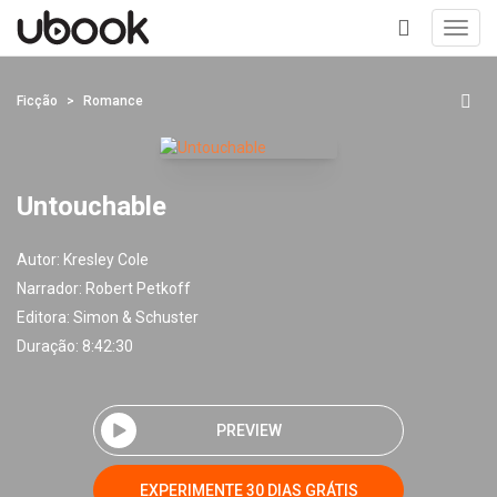
Toggl
navig
+
Ficção
Romance
Untouchable
Autor:
Kresley Cole
Narrador:
Robert Petkoff
Editora:
Simon & Schuster
Duração: 8:42:30
PREVIEW
EXPERIMENTE 30 DIAS GRÁTIS