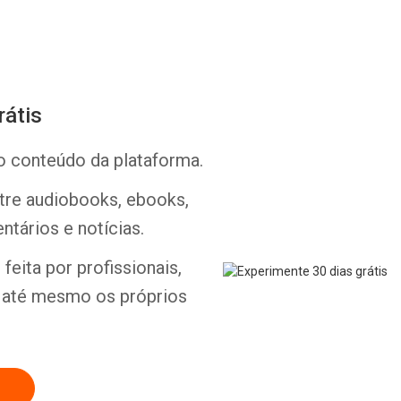
rátis
o conteúdo da plataforma.
Whatsapp
Facebook
Twitter
E-mail
ntre audiobooks, ebooks,
ntários e notícias.
feita por profissionais,
e até mesmo os próprios