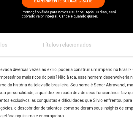
EXPERIMENTE 30 DIAS GRÁTIS
Promoção válida para novos usuários. Após 30 dias, será
cobrado valor integral. Cancele quando quiser.
los
Títulos relacionados
evada diversas vezes ao exílio, poderia construir um império no Brasi
mpresários mais ricos do país? Não à toa, esse homem desenvolveria n
nimo da história da televisão brasileira. Seu nome é Senor Abravanel, m
 sua personalidade, a qual dez em cada dez de seus funcionários faz ques
ntos exclusivos, as conquistas e dificuldades que Silvio enfrentou para
negócios, o descobridor de talentos, como se deram seus insights de e
jetória riquíssima e encorajadora.