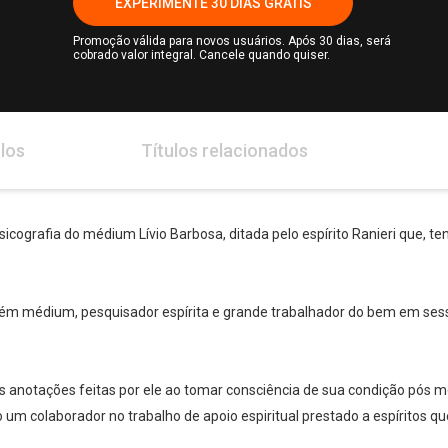
EXPERIMENTE 30 DIAS GRÁTIS
Promoção válida para novos usuários. Após 30 dias, será
cobrado valor integral. Cancele quando quiser.
los
Títulos relacionados
cografia do médium Lívio Barbosa, ditada pelo espírito Ranieri que, ten
ém médium, pesquisador espírita e grande trabalhador do bem em sess
as anotações feitas por ele ao tomar consciência de sua condição pós mo
o um colaborador no trabalho de apoio espiritual prestado a espíritos