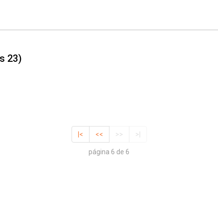
s 23)
|<
<<
>>
>|
página 6 de 6