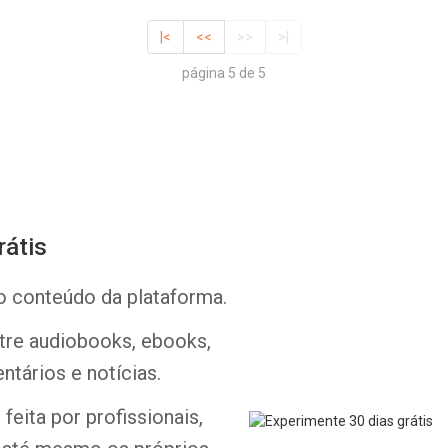
|<
<<
>>
>|
página 5 de 5
rátis
Whatsapp
Facebook
Twitter
E-mail
o conteúdo da plataforma.
ntre audiobooks, ebooks,
ntários e notícias.
feita por profissionais,