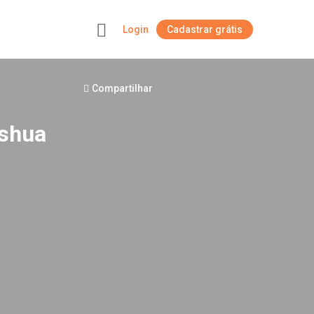
Login
Cadastrar grátis
+
Compartilhar
oshua