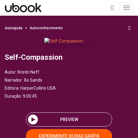
Toggl
navig
+
Autoajuda
Autoconhecimento
Self-Compassion
Autor:
Kristin Neff
Narrador:
Xe Sands
Editora:
HarperCollins USA
Duração: 9:00:45
PREVIEW
EXPERIMENTE 30 DIAS GRÁTIS