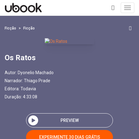
Toggl
navig
+
Ficção
Ficção
Os Ratos
Autor:
Dyonelio Machado
Narrador:
Thiago Prade
Editora:
Todavia
Duração: 4:33:08
PREVIEW
EXPERIMENTE 30 DIAS GRÁTIS