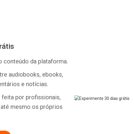
rátis
o conteúdo da plataforma.
Whatsapp
Facebook
Twitter
E-mail
ntre audiobooks, ebooks,
ntários e notícias.
feita por profissionais,
e até mesmo os próprios