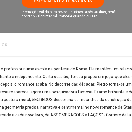
EXPERIMENTE 30 DIAS GRÁTIS
Promoção válida para novos usuários. Após 30 dias, será
cobrado valor integral. Cancele quando quiser.
los
s e é professor numa escola na periferia de Roma. Ele mantém um rel
lhante e independente. Certa ocasião, Teresa propõe um jogo: que ele
epois, o romance acaba. No decorrer das décadas, Pietro torna-se um
Teresa reaparece, agora uma pesquisadora famosa. Exame brilhante e de
al e a postura moral, SEGREDOS descortina os meandros da construção d
uma geometria precisa, narrativa e sentimental no novo romance de Sta
firmada a cada novo livro, de ASSOMBRAÇÕES a LAÇOS" - Corriere dell