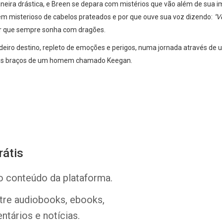
eira drástica, e Breen se depara com mistérios que vão além de sua im
 misterioso de cabelos prateados e por que ouve sua voz dizendo:
"V
or que sempre sonha com dragões.
eiro destino, repleto de emoções e perigos, numa jornada através de u
ra os braços de um homem chamado Keegan.
Whatsapp
Facebook
Twitter
E-mail
rátis
o conteúdo da plataforma.
ntre audiobooks, ebooks,
ntários e notícias.