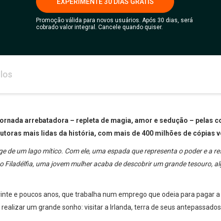
EXPERIMENTE 30 DIAS GRÁTIS
Promoção válida para novos usuários. Após 30 dias, será
cobrado valor integral. Cancele quando quiser.
los
rnada arrebatadora – repleta de magia, amor e sedução – pelas col
utoras mais lidas da história, com mais de 400 milhões de cópias 
ge de um lago mítico. Com ele, uma espada que representa o poder e a re
mo Filadélfia, uma jovem mulher acaba de descobrir um grande tesouro, 
vinte e poucos anos, que trabalha num emprego que odeia para pagar a
ealizar um grande sonho: visitar a Irlanda, terra de seus antepassados