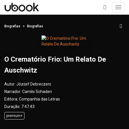
Toggl
navig
+
Biografias
Biografias
O Crematório Frio: Um Relato De
Auschwitz
Autor:
József Debreczeni
Narrador:
Camilo Schaden
Editora:
Companhia das Letras
Duração: 7:47:43
premium+