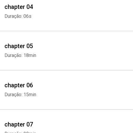
passado não volte a se repetir. "Um testemunho poderoso e
chapter 04
profundamente humano sobre o horror dos campos de
Duração: 06s
concentração." — Karl Ove Knausgård "Uma contribuição crucial
para a literatura sobre o Holocausto, um livro que amplia nossa
compreensão da 'vida' em Auschwitz." — Wall Street Journal
"Debreczeni escreve com uma clareza cinematográfica, com
chapter 05
determinação em fazer o detalhe triunfar sobre a
Duração: 18min
desumanização em massa." — The Telegraph
chapter 06
Duração: 15min
chapter 07