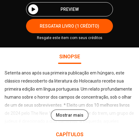
PREVIEW
RESGATAR LIVRO (1 CRÉDITO)
Resgate este item com seus créditos
SINOPSE
Setenta anos após sua primeira publicação em húngaro, este
clássico redescoberto da literatura do Holocausto recebe sua
primeira edição em língua portuguesa. Um relato profundamente
humano sobre o horror dos campos de concentração, sob o olhar
de um de seus sobreviventes. * Eleito um dos 10 melhores livros
de 2024 pelo The New York Times. Ao saltar do trem, um grupo de
Mostrar mais
judeus é direcionado a dois caminhos: à esquerda, aqueles
julgados sem serventia, imprestáveis para o trabalho forçado, que
CAPÍTULOS
seriam executados em menos de uma hora; à direita, os que