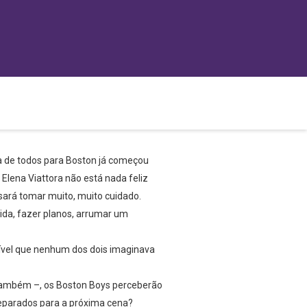
a de todos para Boston já começou
Elena Viattora não está nada feliz
isará tomar muito, muito cuidado.
vida, fazer planos, arrumar um
ível que nenhum dos dois imaginava
 também –, os Boston Boys perceberão
eparados para a próxima cena?