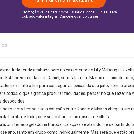
EXPERIMENTE 30 DIAS GRÁTIS
Promoção válida para novos usuários. Após 30 dias, será
cobrado valor integral. Cancele quando quiser.
los
Mesmo tudo tendo acabado bem no casamento de Lilly McDougal, a volt
e. Está preocupada com Daniel, sem falar com Mason e, o pior de tudo, 
ademy vai até o fim para conseguir as coisas do seu jeito, Ronnie prec
ara todos, o que significa procurar faculdades, pensar no que fazer na 
s despedidas.
 e ao mesmo tempo que a conexão entre Ronnie e Mason chega a um n
rda bamba, e tudo pode se acabar em um piscar de olhos.
a, um feriado gelado na Europa, corações se abrindo – e se partindo
se ano, tanto em grupo como individualmente. Mas será que estão pr