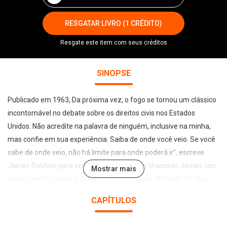
RESGATAR LIVRO (1 CRÉDITO)
Resgate este item com seus créditos
SINOPSE
Publicado em 1963, Da próxima vez, o fogo se tornou um clássico
incontornável no debate sobre os direitos civis nos Estados
Unidos. Não acredite na palavra de ninguém, inclusive na minha,
mas confie em sua experiência. Saiba de onde você veio. Se você
sabe de onde veio, não há limite para onde poderá ir", escreve
James Baldwin para seu sobrinho, também chamado James, um
Mostrar mais
adolescente prestes a completar quinze anos. Reunião de dois
textos — uma breve carta seguida por um longo ensaio sobre a
CAPÍTULOS
formação religiosa do autor — publicados em livro em 1963, Da
próxima vez, o fogo é um poderoso depoimento sobre a