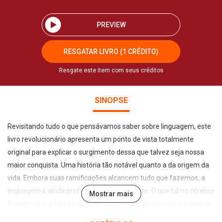
PREVIEW
RESGATAR LIVRO (1 CRÉDITO)
Resgate este item com seus créditos
SINOPSE
Revisitando tudo o que pensávamos saber sobre linguagem, este
livro revolucionário apresenta um ponto de vista totalmente
original para explicar o surgimento dessa que talvez seja nossa
maior conquista. Uma história tão notável quanto a da origem da
vida. Embora suas ramificações alcancem tudo que fazemos, a
linguagem é ainda profundamente intrigante. O que há no cérebro
Mostrar mais
humano que a torna possível? Como é que simples sons e gestos
podem transmitir significado? Por que não falamos todos a