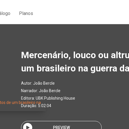
álogo
Planos
Mercenário, louco ou altr
um brasileiro na guerra d
Autor:
João Bercle
Narrador:
João Bercle
Editora:
UBK Publishing House
Duração: 5:02:04
PREVIEW