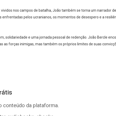
 vividos nos campos de batalha, João também se torna um narrador de
es enfrentadas pelos ucranianos, os momentos de desespero e a resiliê
gem, solidariedade e uma jornada pessoal de redenção. João Bercle enc
s as forças inimigas, mas também os próprios limites de suas convicç
Whatsapp
Facebook
Twitter
E-mail
rátis
o conteúdo da plataforma.