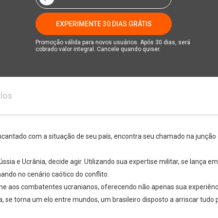
EXPERIMENTE 30 DIAS GRÁTIS
Promoção válida para novos usuários. Após 30 dias, será
cobrado valor integral. Cancele quando quiser.
los
sencantado com a situação de seu país, encontra seu chamado na junção 
sia e Ucrânia, decide agir. Utilizando sua expertise militar, se lança 
hando no cenário caótico do conflito.
 une aos combatentes ucranianos, oferecendo não apenas sua experiê
a, se torna um elo entre mundos, um brasileiro disposto a arriscar tudo