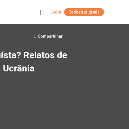
Login
Cadastrar grátis
+
Compartilhar
uísta? Relatos de
a Ucrânia