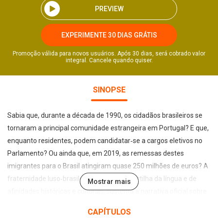
PREVIEW
EXPERIMENTE 30 DIAS GRÁTIS
Promoção válida para novos usuários. Após 30 dias, será cobrado valor
integral. Cancele quando quiser.
SINOPSE
Sabia que, durante a década de 1990, os cidadãos brasileiros se
tornaram a principal comunidade estrangeira em Portugal? E que,
enquanto residentes, podem candidatar‐se a cargos eletivos no
Parlamento? Ou ainda que, em 2019, as remessas destes
imigrantes para o Brasil atingiram quase 250 milhões de euros? A
fraternidade luso‐brasileira, assente na partilha da língua e de
Mostrar mais
afinidades históricas e culturais, sustenta a narrativa oficial sobre
as relações entre Brasil e Portugal. O presente ensaio analisa de
CAPÍTULOS
forma crítica se e como este discurso influenciou questões de