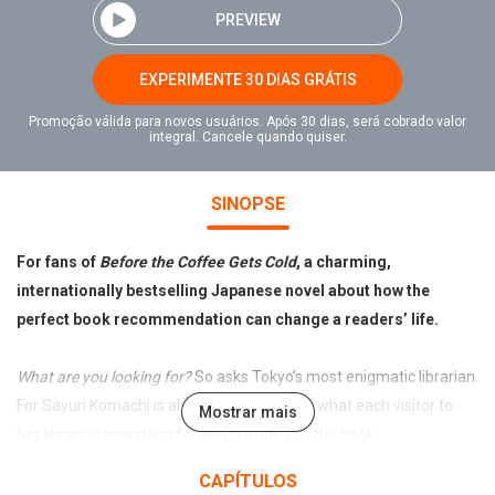
PREVIEW
EXPERIMENTE 30 DIAS GRÁTIS
Promoção válida para novos usuários. Após 30 dias, será cobrado valor
integral. Cancele quando quiser.
SINOPSE
For fans of
Before the Coffee Gets Cold
, a charming,
internationally bestselling Japanese novel about how the
perfect book recommendation can change a readers’ life.
What are you looking for?
So asks Tokyo’s most enigmatic librarian.
For Sayuri Komachi is able to sense exactly what each visitor to
Mostrar mais
her library is searching for and provide just the book
recommendation to help them find it.
CAPÍTULOS