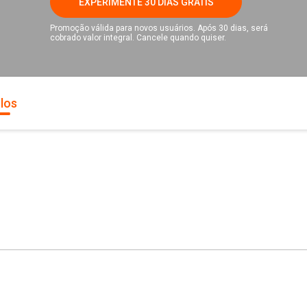
EXPERIMENTE 30 DIAS GRÁTIS
Promoção válida para novos usuários. Após 30 dias, será
cobrado valor integral. Cancele quando quiser.
los