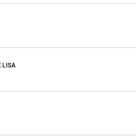
Whatsapp
Facebook
Twitter
E-mail
 LISA