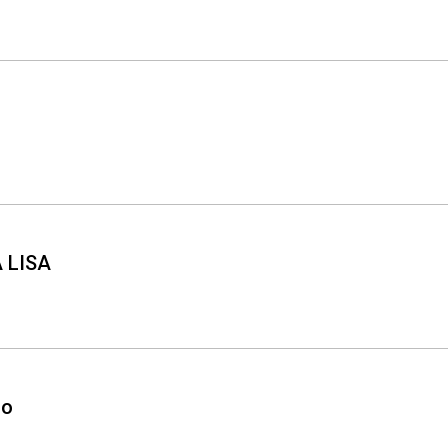
 LISA
io