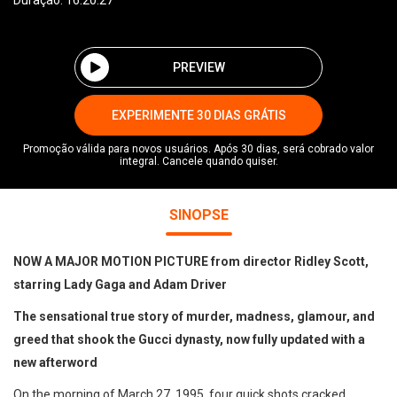
Duração: 16:20:27
PREVIEW
EXPERIMENTE 30 DIAS GRÁTIS
Promoção válida para novos usuários. Após 30 dias, será cobrado valor
integral. Cancele quando quiser.
SINOPSE
NOW A MAJOR MOTION PICTURE from director Ridley Scott,
starring Lady Gaga and Adam Driver
The sensational true story of murder, madness, glamour, and
greed that shook the Gucci dynasty, now fully updated with a
new afterword
On the morning of March 27, 1995, four quick shots cracked