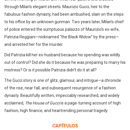
through Milan’s elegant streets. Maurizio Gucci, heir to the
fabulous fashion dynasty, had been ambushed, slain on the steps
to his office by an unknown gunman. Two years later, Milan’s chief
of police entered the sumptuous palazzo of Maurizio’s ex-wife,
Patrizia Reggiani—nicknamed “the Black Widow” by the press—
and arrested her for the murder.
Did Patrizia kill her ex-husband because his spending was wildly
out of control? Did she do it because he was preparing to marry his
mistress? Or is it possible Patrizia didn’t do it at all?
The Gucci story is one of glitz, glamour, and intrigue—a chronicle
of the rise, near fall, and subsequent resurgence of a fashion
dynasty. Beautifully written, impeccably researched, and widely
acclaimed,
The House of Gucci
is a page-turning account of high
fashion, high finance, and heartrending personal tragedy
CAPÍTULOS