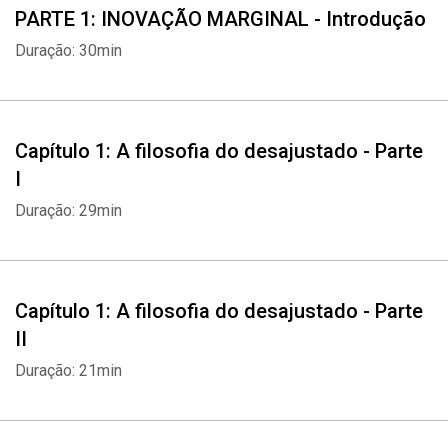
PARTE 1: INOVAÇÃO MARGINAL - Introdução
modos de pensar e operar, estabelecendo práticas mais eficazes
que podemos todos aprender e aplicar nos mercados formais.
Duração: 30min
Capítulo 1: A filosofia do desajustado - Parte
I
Duração: 29min
Capítulo 1: A filosofia do desajustado - Parte
II
Duração: 21min