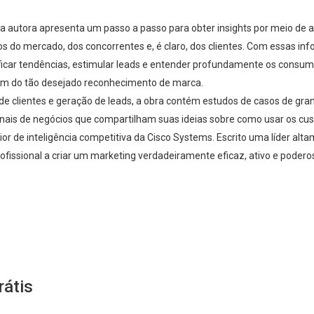
 autora apresenta um passo a passo para obter insights por meio de an
do mercado, dos concorrentes e, é claro, dos clientes. Com essas inf
ificar tendências, estimular leads e entender profundamente os cons
lém do tão desejado reconhecimento de marca.
 clientes e geração de leads, a obra contém estudos de casos de gran
ionais de negócios que compartilham suas ideias sobre como usar os cu
ênior de inteligência competitiva da Cisco Systems. Escrito uma líder a
rofissional a criar um marketing verdadeiramente eficaz, ativo e podero
Whatsapp
Facebook
Twitter
E-mail
rátis