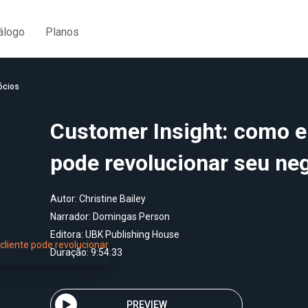
álogo
Planos
ócios
Customer Insight: como en
pode revolucionar seu ne
Autor:
Christine Bailey
Narrador:
Domingas Person
Editora:
UBK Publishing House
Duração: 9:54:33
PREVIEW