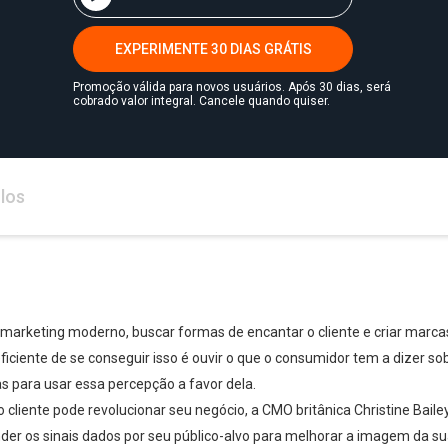
EXPERIMENTE 30 DIAS GRÁTIS
Promoção válida para novos usuários. Após 30 dias, será
cobrado valor integral. Cancele quando quiser.
los
marketing moderno, buscar formas de encantar o cliente e criar marc
iciente de se conseguir isso é ouvir o que o consumidor tem a dizer so
ias para usar essa percepção a favor dela.
cliente pode revolucionar seu negócio, a CMO britânica Christine Baile
er os sinais dados por seu público-alvo para melhorar a imagem da su