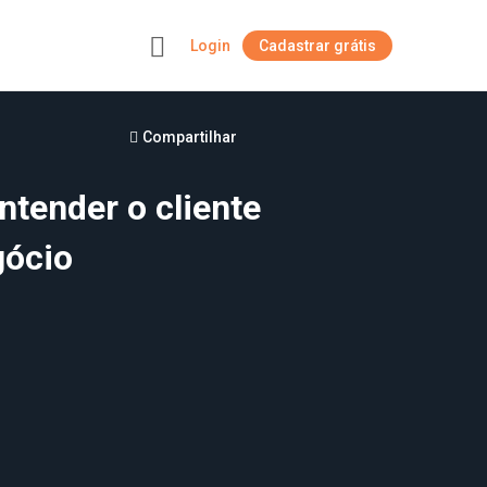
Login
Cadastrar grátis
+
Compartilhar
tender o cliente
gócio