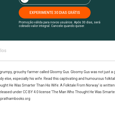
EXPERIMENTE 30 DIAS GRÁTIS
Promoção válida para novos usuários. Após 30 dias, será
cobrado valor integral. Cancele quando quiser.
los
a grumpy, grouchy farmer called Gloomy Gus. Gloomy Gus was not just a 
 else, especially his wife. Read this captivating and humourous folkta
ught He Was Smarter Than His Wife: A Folktale From Norway' is writte
Released under CC BY 4.0 license.'The Man Who Thought He Was Smarter
.prathambooks.org