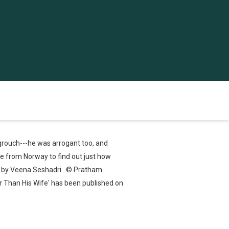
grouch---he was arrogant too, and
le from Norway to find out just how
n by Veena Seshadri . © Pratham
 Than His Wife' has been published on