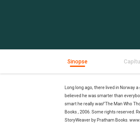
Sinopse
Capítu
Long long ago, there lived in Norway 
believed he was smarter than everybody
smart he really was!'The Man Who Tho
Books , 2006. Some rights reserved. 
StoryWeaver by Pratham Books. www