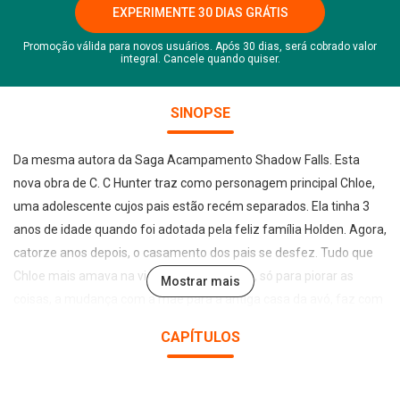
EXPERIMENTE 30 DIAS GRÁTIS
Promoção válida para novos usuários. Após 30 dias, será cobrado valor
integral. Cancele quando quiser.
SINOPSE
Da mesma autora da Saga Acampamento Shadow Falls. Esta
nova obra de C. C Hunter traz como personagem principal Chloe,
uma adolescente cujos pais estão recém separados. Ela tinha 3
anos de idade quando foi adotada pela feliz família Holden. Agora,
catorze anos depois, o casamento dos pais se desfez. Tudo que
Chloe mais amava na vida ficou para trás e, só para piorar as
Mostrar mais
coisas, a mudança com a mãe para a antiga casa da avó, faz com
que ela passe a ser assombrada por estranhas lembranças de
CAPÍTULOS
quando era pequena. Quando Chloe conhece Cash Colton, ela se
sente atraída instantaneamente e descobre entre eles muitas
afinidades. Até Cash contar o verdadeiro motivo pelo qual ele a