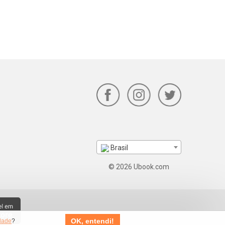
Brasil
© 2026 Ubook.com
OK, entendi!
idade
?