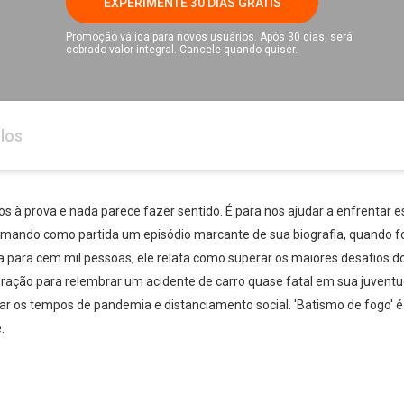
EXPERIMENTE 30 DIAS GRÁTIS
Promoção válida para novos usuários. Após 30 dias, será
cobrado valor integral. Cancele quando quiser.
los
 prova e nada parece fazer sentido. É para nos ajudar a enfrentar es
 Tomando como partida um episódio marcante de sua biografia, quando f
 para cem mil pessoas, ele relata como superar os maiores desafios do di
ração para relembrar um acidente de carro quase fatal em sua juventud
ar os tempos de pandemia e distanciamento social. 'Batismo de fogo'
.