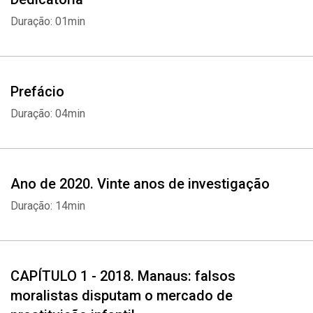
defensora da moral e dos bons costumes. Muitas crianças devem
Duração: 01min
a vida ao trabalho aqui apresentado. A coragem e o
profissionalismo do autor ajudaram a lei a atuar. Mas ainda há
muito por fazer. Ouvir este audiolivro é parte desse processo.
Prefácio
Duração: 04min
Ano de 2020. Vinte anos de investigação
Duração: 14min
CAPÍTULO 1 - 2018. Manaus: falsos
moralistas disputam o mercado de