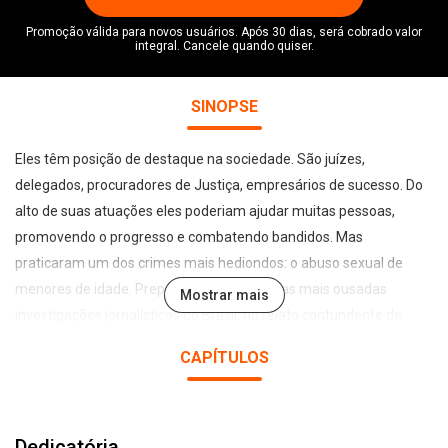
Promoção válida para novos usuários. Após 30 dias, será cobrado valor
integral. Cancele quando quiser.
SINOPSE
Eles têm posição de destaque na sociedade. São juízes,
delegados, procuradores de Justiça, empresários de sucesso. Do
alto de suas atuações eles poderiam ajudar muitas pessoas,
promovendo o progresso e combatendo bandidos. Mas
praticaram um dos crimes mais hediondos: o abuso sexual de
menores de idade. Prepare-se para uma das mais ousadas
Mostrar mais
investigações jornalísticas do Brasil, no relato contundente de
Amaury Ribeiro Jr. Ao longo de vinte anos de trabalho, com muito
CAPÍTULOS
sangue frio, astúcia e inteligência, o autor se embrenhou por
regiões onde a pobreza extrema, a ganância, famílias
desestruturadas e a certeza da impunidade criam condições para
Dedicatória
a atuação de pedófilos poderosos. Gente que muitas vezes se diz