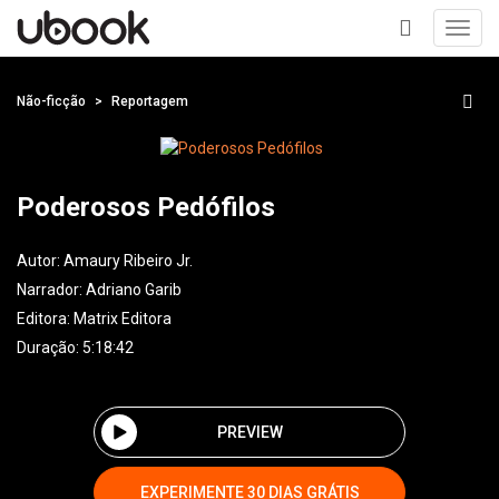
Toggl
navig
+
Não-ficção
Reportagem
Poderosos Pedófilos
Autor:
Amaury Ribeiro Jr.
Narrador:
Adriano Garib
Editora:
Matrix Editora
Duração: 5:18:42
PREVIEW
EXPERIMENTE 30 DIAS GRÁTIS