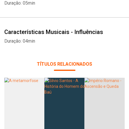
Duração: 05min
Características Musicais - Influências
Duração: 04min
TÍTULOS RELACIONADOS
Whatsapp
Facebook
Twitter
E-mail