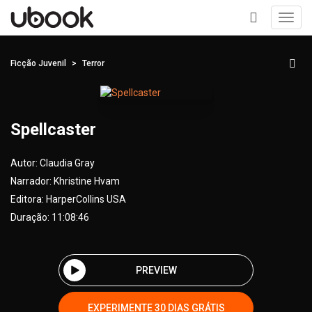
Toggl
navig
+
Ficção Juvenil
Terror
Spellcaster
Autor:
Claudia Gray
Narrador:
Khristine Hvam
Editora:
HarperCollins USA
Duração: 11:08:46
PREVIEW
EXPERIMENTE 30 DIAS GRÁTIS