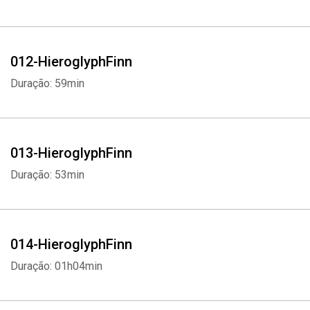
012-HieroglyphFinn
Duração: 59min
013-HieroglyphFinn
Duração: 53min
Whatsapp
Facebook
Twitter
E-mail
014-HieroglyphFinn
Duração: 01h04min