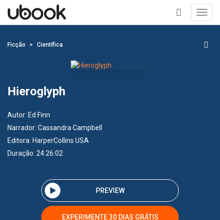
Toggl
navig
+
Ficção
Científica
Hieroglyph
Autor:
Ed Finn
Narrador:
Cassandra Campbell
Editora:
HarperCollins USA
Duração: 24:26:02
PREVIEW
EXPERIMENTE 30 DIAS GRÁTIS