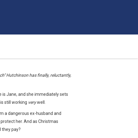
h" Hutchinson has finally, reluctantly,
me is Jane, and she immediately sets
s still working
very
well.
from a dangerous ex-husband and
 protect her. And as Christmas
l they pay?