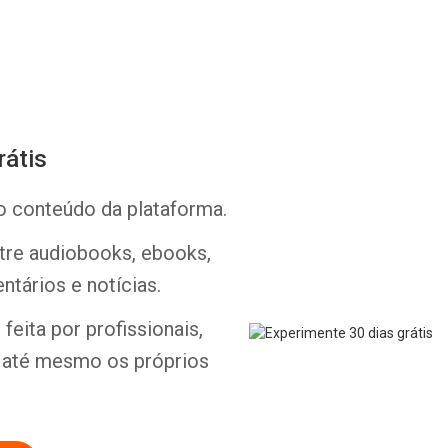
rátis
Whatsapp
Facebook
Twitter
E-mail
o conteúdo da plataforma.
ntre audiobooks, ebooks,
ntários e notícias.
feita por profissionais,
e até mesmo os próprios