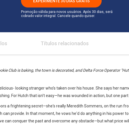
EXPERIMENTE 30 DIAS GRÁTIS
Promoção válida para novos usuários. Após 30 dias, será
cobrado valor integral. Cancele quando quiser.
los
Títulos relacionados
ookie Club is baking, the town is decorated, and Delta Force Operator "Hutc
e delicious- looking stranger who's taken over his house. She says her na
ching. For Hutch that isn't easy—he was wounded in action, but one part i
rbors a frightening secret—she's really Meredith Sommers, on the run 
h can provide. In that moment, he vows he'd do anything in his power to
love can conquer the past and overcome any obstacle—but what price wil