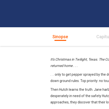
Sinopse
Capítu
It's Christmas in Twilight, Texas. The C
returned home . . .
. . . only to get pepper sprayed by th
down ground rules. Top priority: no tou
Then Hutch learns the truth. Jane ha
desperately in need of the safety Hutc
approaches, they discover that their 