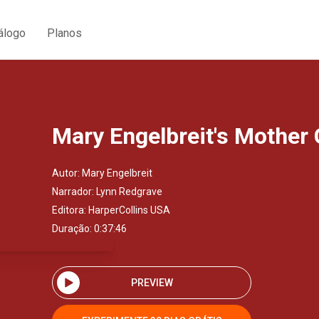
álogo
Planos
Mary Engelbreit's Mother
Autor:
Mary Engelbreit
Narrador:
Lynn Redgrave
Editora:
HarperCollins USA
Duração: 0:37:46
PREVIEW