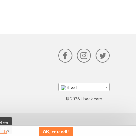
Brasil
© 2026 Ubook.com
OK, entendi!
idade
?