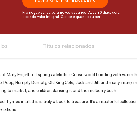
EXPERIMENTE 30 DIAS GRÁTIS
Promoção válida para novos usuários. Após 30 dias, será
cobrado valor integral. Cancele quando quiser.
los
Títulos relacionados
n of Mary Engelbreit springs a Mother Goose world bursting with warmth 
Bo-Peep, Humpty Dumpty, Old King Cole, Jack and Jill, and many, many m
oing to market, and children dancing round the mulberry bush.
rhymes in all, this is truly a book to treasure. It's a masterful collectio
nerations.