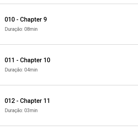
010 - Chapter 9
Duração: 08min
011 - Chapter 10
Duração: 04min
Whatsapp
Facebook
Twitter
E-mail
012 - Chapter 11
Duração: 03min