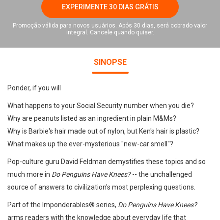
EXPERIMENTE 30 DIAS GRÁTIS
Promoção válida para novos usuários. Após 30 dias, será cobrado valor
integral. Cancele quando quiser.
SINOPSE
Ponder, if you will
What happens to your Social Security number when you die?
Why are peanuts listed as an ingredient in plain M&Ms?
Why is Barbie's hair made out of nylon, but Ken's hair is plastic?
What makes up the ever-mysterious "new-car smell"?
Pop-culture guru David Feldman demystifies these topics and so
much more in
Do Penguins Have Knees?
-- the unchallenged
source of answers to civilization's most perplexing questions.
Part of the Imponderables® series,
Do Penguins Have Knees?
arms readers with the knowledge about everyday life that