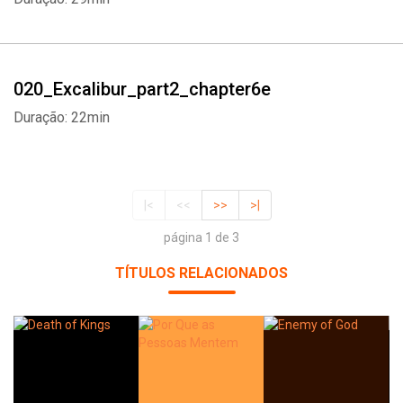
020_Excalibur_part2_chapter6e
Duração: 22min
|<
<<
>>
>|
página 1 de 3
TÍTULOS RELACIONADOS