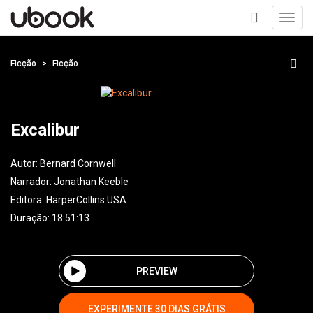
Toggl
navig
+
Ficção
Ficção
Excalibur
Autor:
Bernard Cornwell
Narrador:
Jonathan Keeble
Editora:
HarperCollins USA
Duração: 18:51:13
PREVIEW
EXPERIMENTE 30 DIAS GRÁTIS