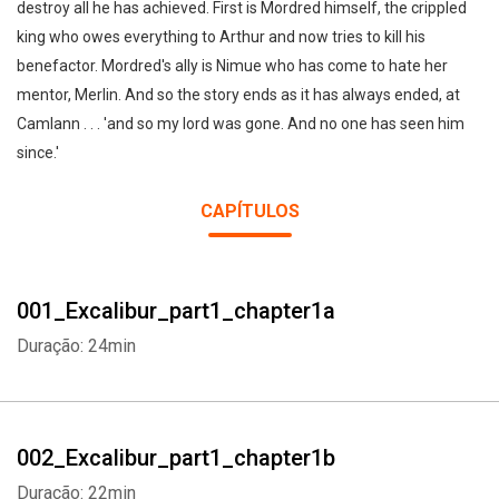
destroy all he has achieved. First is Mordred himself, the crippled
king who owes everything to Arthur and now tries to kill his
benefactor. Mordred's ally is Nimue who has come to hate her
mentor, Merlin. And so the story ends as it has always ended, at
Camlann . . . 'and so my lord was gone. And no one has seen him
since.'
CAPÍTULOS
001_Excalibur_part1_chapter1a
Duração: 24min
002_Excalibur_part1_chapter1b
Duração: 22min