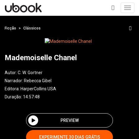
Toggl
navig
+
Ficção
Clássicos
Mademoiselle Chanel
Autor:
C. W. Gortner
Narrador:
Rebecca Gibel
Editora:
HarperCollins USA
Duração: 14:57:48
PREVIEW
EXPERIMENTE 30 DIAS GRÁTIS