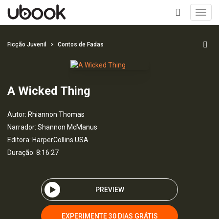
Toggl
navig
+
Ficção Juvenil
Contos de Fadas
A Wicked Thing
Autor:
Rhiannon Thomas
Narrador:
Shannon McManus
Editora:
HarperCollins USA
Duração: 8:16:27
PREVIEW
EXPERIMENTE 30 DIAS GRÁTIS