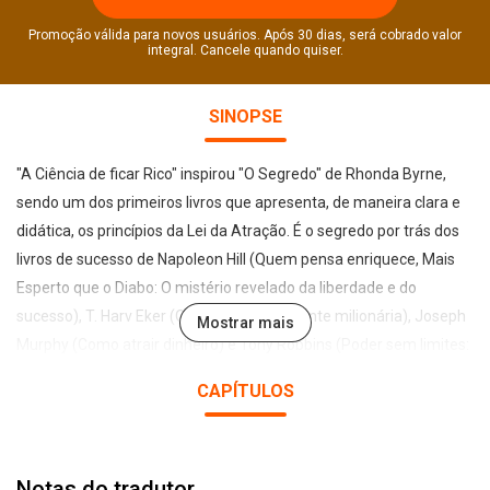
Promoção válida para novos usuários. Após 30 dias, será cobrado valor
integral. Cancele quando quiser.
SINOPSE
"A Ciência de ficar Rico" inspirou "O Segredo" de Rhonda Byrne,
sendo um dos primeiros livros que apresenta, de maneira clara e
didática, os princípios da Lei da Atração. É o segredo por trás dos
livros de sucesso de Napoleon Hill (Quem pensa enriquece, Mais
Esperto que o Diabo: O mistério revelado da liberdade e do
sucesso), T. Harv Eker (Os segredos da mente milionária), Joseph
Mostrar mais
Murphy (Como atrair dinheiro) e Tony Robbins (Poder sem limites:
A nova ciência do sucesso pessoal).
CAPÍTULOS
Wallace D. Wattles assim o apresenta: “Este livro é pragmático,
não filosófico; um manual prático, não um tratado sobre teorias. É
Notas do tradutor
destinado aos homens e mulheres cuja necessidade mais