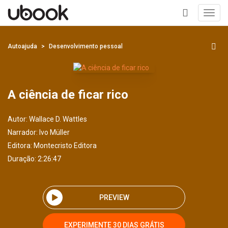
Toggl
navig
+
Autoajuda
Desenvolvimento pessoal
A ciência de ficar rico
Autor:
Wallace D. Wattles
Narrador:
Ivo Müller
Editora:
Montecristo Editora
Duração: 2:26:47
PREVIEW
EXPERIMENTE 30 DIAS GRÁTIS