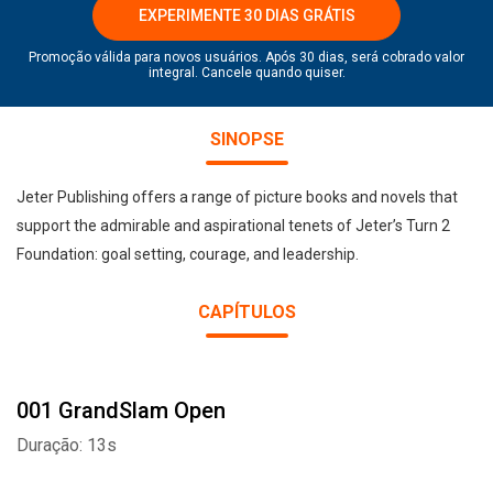
EXPERIMENTE 30 DIAS GRÁTIS
Promoção válida para novos usuários. Após 30 dias, será cobrado valor
integral. Cancele quando quiser.
SINOPSE
Jeter Publishing offers a range of picture books and novels that
support the admirable and aspirational tenets of Jeter’s Turn 2
Foundation: goal setting, courage, and leadership.
CAPÍTULOS
001 GrandSlam Open
Duração: 13s