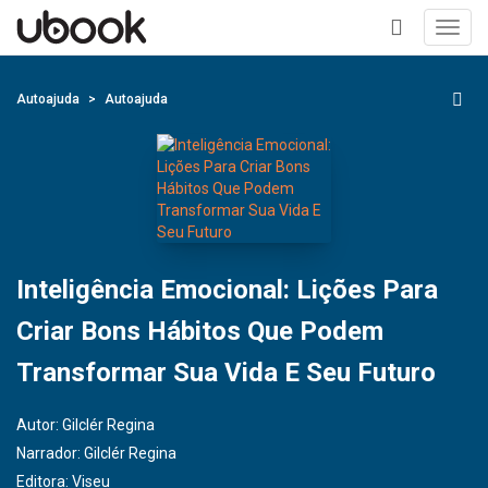
Toggl
navig
+
Autoajuda
Autoajuda
Inteligência Emocional: Lições Para
Criar Bons Hábitos Que Podem
Transformar Sua Vida E Seu Futuro
Autor:
Gilclér Regina
Narrador:
Gilclér Regina
Editora:
Viseu