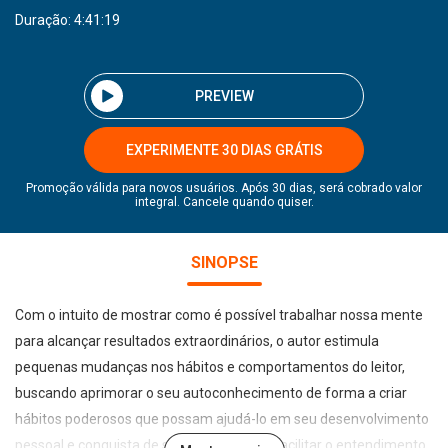
Duração: 4:41:19
PREVIEW
EXPERIMENTE 30 DIAS GRÁTIS
Promoção válida para novos usuários. Após 30 dias, será cobrado valor
integral. Cancele quando quiser.
SINOPSE
Com o intuito de mostrar como é possível trabalhar nossa mente
para alcançar resultados extraordinários, o autor estimula
pequenas mudanças nos hábitos e comportamentos do leitor,
buscando aprimorar o seu autoconhecimento de forma a criar
hábitos poderosos que possam ajudá-lo em seu desenvolvimento
pessoal e conquista de seu destino. Para facilitar o entendimento,