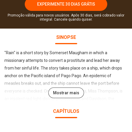
EXPERIMENTE 30 DIAS GRÁTIS
Promoção válida para novos usuários. Após 30 dias, será cobrado valor
integral. Cancele quando quiser.
SINOPSE
"Rain" is a short story by Somerset Maugham in which a
missionary attempts to convert a prostitute and lead her away
from her sinful life. The story takes place on a ship, which drops
anchor on the Pacific island of Pago Pago. An epidemic of
measles breaks out, and the ship cannot leave the port before
everyone is checked. One of the passengers, Miss Thompson, is
Mostrar mais
an insolent red-light-district professional, and Davidson, the
missionary, takes it to heart to save her soul. A powerful short
CAPÍTULOS
story of Christian values and a man’s mistaken beliefs, "Rain" is a
tale of sin and misunderstanding, criticising hypocrisy and fake
ideals. It one of Maugham’s most masterful stories.