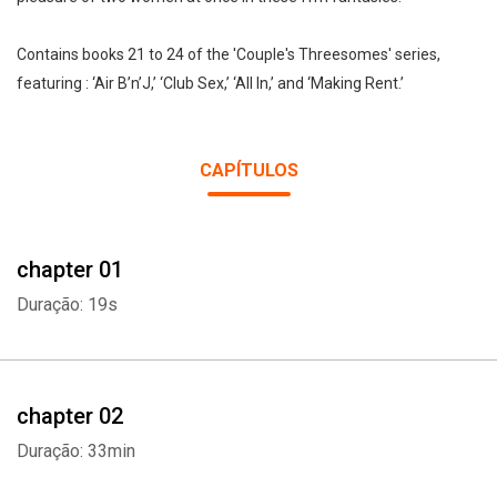
Contains books 21 to 24 of the 'Couple's Threesomes' series,
featuring : ‘Air B’n’J,’ ‘Club Sex,’ ‘All In,’ and ‘Making Rent.’
CAPÍTULOS
chapter 01
Duração: 19s
chapter 02
Duração: 33min