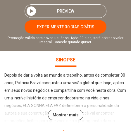
PREVIEW
EXPERIMENTE 30 DIAS GRÁTIS
Promoção válida para novos usuários. Após 30 dias, será cobrado valor
integral. Cancele quando quiser.
SINOPSE
Depois de dar a volta ao mundo a trabalho, antes de completar 30
anos, Patricia Brazil conquistou uma visão global que, hoje, aplica
em seus novos negócios e compartilha com você nesta obra. Com
uma incrível história de empreendedorismo na vida e nos
negócios, ELA SONHA ELA FAZ define bem a personalidade da
autora e sua construção para o sucesso. Você vai encontrar
Mostrar mais
inspirações, lições, para que você seja a protagonista da sua
própria história e comece a agir para realizar, também, os seus