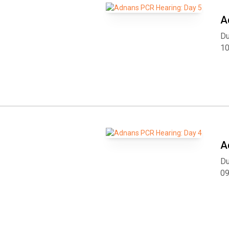
A
Du
1
A
Du
0