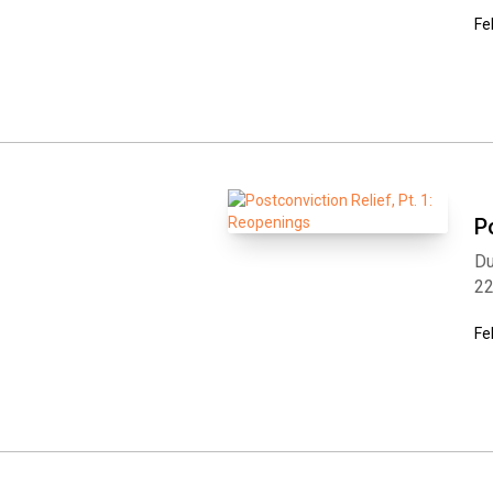
Fe
P
Du
2
Fe