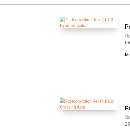
P
Du
0
Ma
P
Du
2