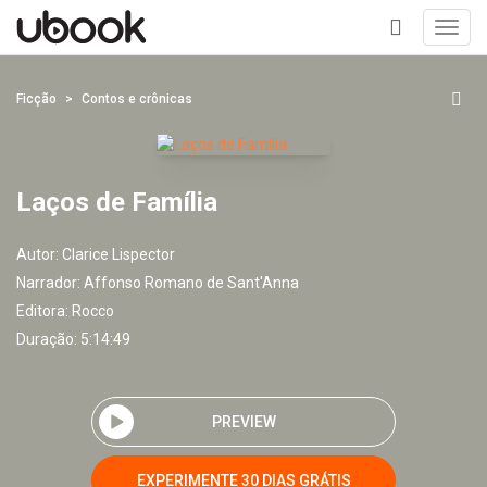
Toggl
navig
+
Ficção
Contos e crônicas
Laços de Família
Autor:
Clarice Lispector
Narrador:
Affonso Romano de Sant'Anna
Editora:
Rocco
Duração: 5:14:49
PREVIEW
EXPERIMENTE 30 DIAS GRÁTIS