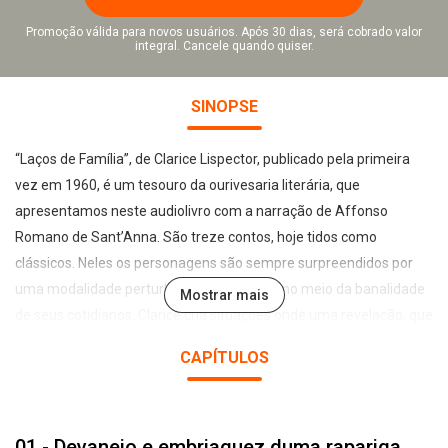
Promoção válida para novos usuários. Após 30 dias, será cobrado valor
integral. Cancele quando quiser.
SINOPSE
“Laços de Família”, de Clarice Lispector, publicado pela primeira
vez em 1960, é um tesouro da ourivesaria literária, que
apresentamos neste audiolivro com a narração de Affonso
Romano de Sant’Anna. São treze contos, hoje tidos como
clássicos. Neles os personagens são sempre surpreendidos por
uma modalidade perturbadora do insólito, no meio da banalidade
Mostrar mais
de seus cotidianos. Clarice cria situações onde uma revelação, que
desconstrói e ameaça a realidade, desvela o ser e aponta para
CAPÍTULOS
uma apreensão filosófica da existência. Lições de vida na prosa
definitiva e transcendente de uma sacerdotisa da nossa literatura.
01 - Devaneio e embriaguez duma rapariga